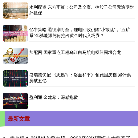
永利配资 东方雨虹：公司及全资、控股子公司无逾期对
外担保
亿牛策略 退役潮将至，锂电回收仍陷“小散乱”，“五矿
系”金驰能源凭何抢占黄金时代入场券？
加配网 国家重点工程乌江白马航电枢纽围堰合龙
盛瑞德优配 《志愿军：浴血和平》领跑国庆档 累计票
房破五亿
盈利通 金建希：深感抱歉
最新文章
天盈资本 武汉也在憋大招，8000亿的国产海力士要来了
1、