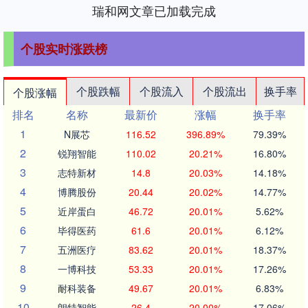
瑞和网文章已加载完成
个股实时涨跌榜
个股跌幅
个股流入
个股流出
换手率
个股涨幅
排名
名称
最新价
涨幅
换手率
1
N展芯
116.52
396.89%
79.39%
2
锐翔智能
110.02
20.21%
16.80%
3
志特新材
14.8
20.03%
14.18%
4
博腾股份
20.44
20.02%
14.77%
5
近岸蛋白
46.72
20.01%
5.62%
6
毕得医药
61.6
20.01%
6.12%
7
五洲医疗
83.62
20.01%
18.37%
8
一博科技
53.33
20.01%
17.26%
9
耐科装备
49.67
20.01%
6.83%
10
朗特智能
26.4
20.00%
17.06%