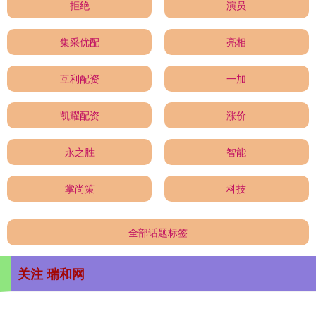
拒绝
演员
集采优配
亮相
互利配资
一加
凯耀配资
涨价
永之胜
智能
掌尚策
科技
全部话题标签
关注 瑞和网