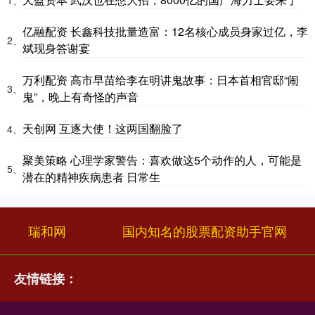
亿融配资 长鑫科技批量造富：12名核心成员身家过亿，李
2、
斌现身答谢宴
万利配资 高市早苗给李在明讲鬼故事：日本首相官邸“闹
3、
鬼”，晚上有奇怪的声音
天创网 互逐大使！这两国翻脸了
4、
聚美策略 心理学家警告：喜欢做这5个动作的人，可能是
5、
潜在的精神疾病患者 日常生
瑞和网
国内知名的股票配资助手官网
友情链接：