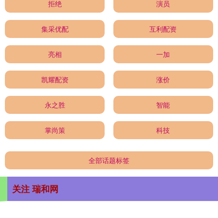
拒绝
演员
集采优配
互利配资
亮相
一加
凯耀配资
涨价
永之胜
智能
掌尚策
科技
全部话题标签
关注 瑞和网