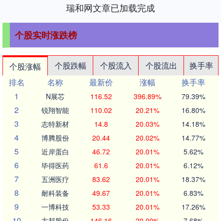
瑞和网文章已加载完成
个股实时涨跌榜
个股跌幅
个股流入
个股流出
换手率
个股涨幅
排名
名称
最新价
涨幅
换手率
1
N展芯
116.52
396.89%
79.39%
2
锐翔智能
110.02
20.21%
16.80%
3
志特新材
14.8
20.03%
14.18%
4
博腾股份
20.44
20.02%
14.77%
5
近岸蛋白
46.72
20.01%
5.62%
6
毕得医药
61.6
20.01%
6.12%
7
五洲医疗
83.62
20.01%
18.37%
8
耐科装备
49.67
20.01%
6.83%
9
一博科技
53.33
20.01%
17.26%
10
方邦股份
146.16
20.00%
7.68%