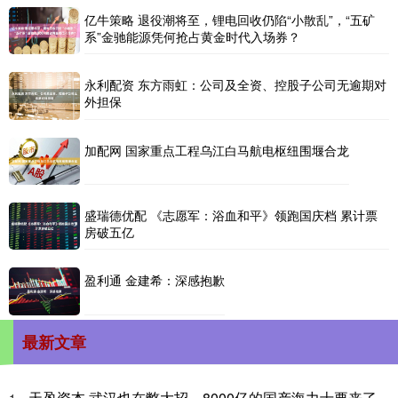
亿牛策略 退役潮将至，锂电回收仍陷“小散乱”，“五矿
系”金驰能源凭何抢占黄金时代入场券？
永利配资 东方雨虹：公司及全资、控股子公司无逾期对
外担保
加配网 国家重点工程乌江白马航电枢纽围堰合龙
盛瑞德优配 《志愿军：浴血和平》领跑国庆档 累计票
房破五亿
盈利通 金建希：深感抱歉
最新文章
天盈资本 武汉也在憋大招，8000亿的国产海力士要来了
1、