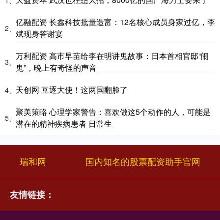
亿融配资 长鑫科技批量造富：12名核心成员身家过亿，李
2、
斌现身答谢宴
万利配资 高市早苗给李在明讲鬼故事：日本首相官邸“闹
3、
鬼”，晚上有奇怪的声音
天创网 互逐大使！这两国翻脸了
4、
聚美策略 心理学家警告：喜欢做这5个动作的人，可能是
5、
潜在的精神疾病患者 日常生
瑞和网
国内知名的股票配资助手官网
友情链接：