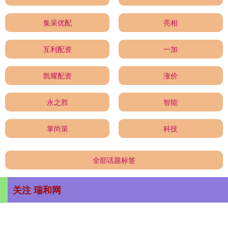
集采优配
亮相
互利配资
一加
凯耀配资
涨价
永之胜
智能
掌尚策
科技
全部话题标签
关注 瑞和网