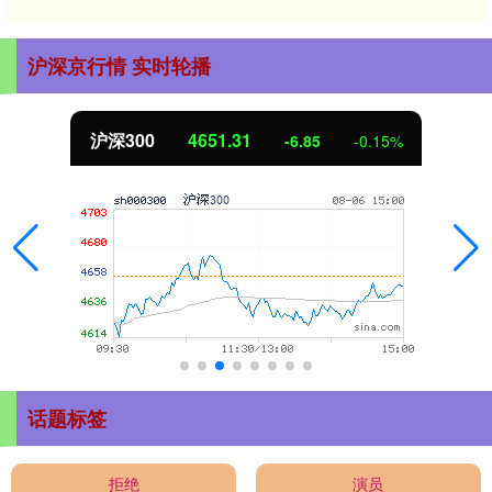
沪深京行情 实时轮播
沪深300
4651.31
-6.85
-0.15%
话题标签
拒绝
演员