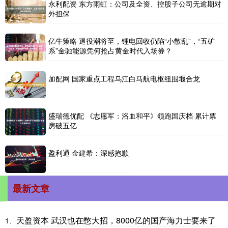
永利配资 东方雨虹：公司及全资、控股子公司无逾期对
外担保
亿牛策略 退役潮将至，锂电回收仍陷“小散乱”，“五矿
系”金驰能源凭何抢占黄金时代入场券？
加配网 国家重点工程乌江白马航电枢纽围堰合龙
盛瑞德优配 《志愿军：浴血和平》领跑国庆档 累计票
房破五亿
盈利通 金建希：深感抱歉
最新文章
天盈资本 武汉也在憋大招，8000亿的国产海力士要来了
1、