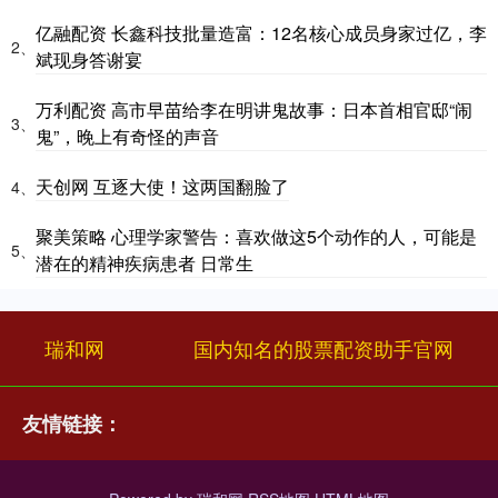
亿融配资 长鑫科技批量造富：12名核心成员身家过亿，李
2、
斌现身答谢宴
万利配资 高市早苗给李在明讲鬼故事：日本首相官邸“闹
3、
鬼”，晚上有奇怪的声音
天创网 互逐大使！这两国翻脸了
4、
聚美策略 心理学家警告：喜欢做这5个动作的人，可能是
5、
潜在的精神疾病患者 日常生
瑞和网
国内知名的股票配资助手官网
友情链接：