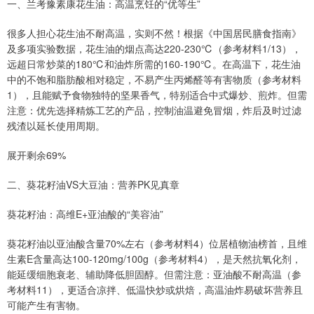
一、兰考豫素康花生油：高温烹饪的“优等生”
很多人担心花生油不耐高温，实则不然！根据《中国居民膳食指南》
及多项实验数据，花生油的烟点高达220-230℃（参考材料1/13），
远超日常炒菜的180℃和油炸所需的160-190℃。在高温下，花生油
中的不饱和脂肪酸相对稳定，不易产生丙烯醛等有害物质（参考材料
1），且能赋予食物独特的坚果香气，特别适合中式爆炒、煎炸。但需
注意：优先选择精炼工艺的产品，控制油温避免冒烟，炸后及时过滤
残渣以延长使用周期。
展开剩余69%
二、葵花籽油VS大豆油：营养PK见真章
葵花籽油：高维E+亚油酸的“美容油”
葵花籽油以亚油酸含量70%左右（参考材料4）位居植物油榜首，且维
生素E含量高达100-120mg/100g（参考材料4），是天然抗氧化剂，
能延缓细胞衰老、辅助降低胆固醇。但需注意：亚油酸不耐高温（参
考材料11），更适合凉拌、低温快炒或烘焙，高温油炸易破坏营养且
可能产生有害物。