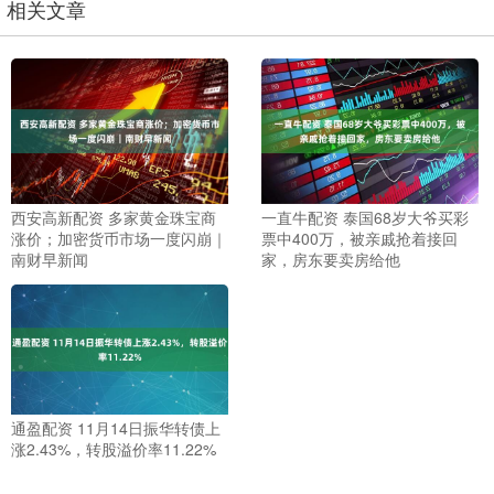
相关文章
西安高新配资 多家黄金珠宝商
一直牛配资 泰国68岁大爷买彩
涨价；加密货币市场一度闪崩｜
票中400万，被亲戚抢着接回
南财早新闻
家，房东要卖房给他
通盈配资 11月14日振华转债上
涨2.43%，转股溢价率11.22%