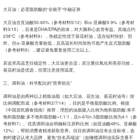
大豆油：必需脂肪酸的“全能手”中融证券
大豆油含亚油酸50-60%（参考材料5/12）和α-亚麻酸5-9%（参考材
料3/15），后者是DHA/EPA的前体，对大脑和心血管有益。其烟点约
238℃（参考材料9），热稳定性优于葵花籽油，适合短时快炒、煎
炸。但α-亚麻酸含量较低，且高温长时间加热可能产生反式脂肪酸
（参考材料9），建议避免重复使用三次以上。
若追求高温烹饪稳定性，大豆油更合适；若注重抗氧化和美容功效，
葵花籽油是优选，但需注意使用温度。
三、调和油：科学配比的“营养组合”
调和油是由两种以上精炼油脂（如大豆油、花生油、葵花籽油等）按
比例调配而成（参考材料2/7/14），目的是平衡脂肪酸比例。根据
《中国居民膳食指南》推荐，理想的油脂摄入比例为饱和脂肪酸:单不
饱和脂肪酸:多不饱和脂肪酸=1:1:1，且n-6与n-3脂肪酸比例为4:1（参
考材料7）。优质调和油会明确标注原料比例（如亚油酸48%、亚麻酸
12%），帮助消费者精准获取营养。但目前调和油仅有企业标准，选
购时建议认准大品牌，避免“挂名高端油”（如橄榄调和油实际含量不