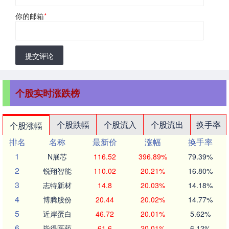
你的邮箱
*
提交评论
个股实时涨跌榜
个股跌幅
个股流入
个股流出
换手率
个股涨幅
排名
名称
最新价
涨幅
换手率
1
N展芯
116.52
396.89%
79.39%
2
锐翔智能
110.02
20.21%
16.80%
3
志特新材
14.8
20.03%
14.18%
4
博腾股份
20.44
20.02%
14.77%
5
近岸蛋白
46.72
20.01%
5.62%
6
毕得医药
61.6
20.01%
6.12%