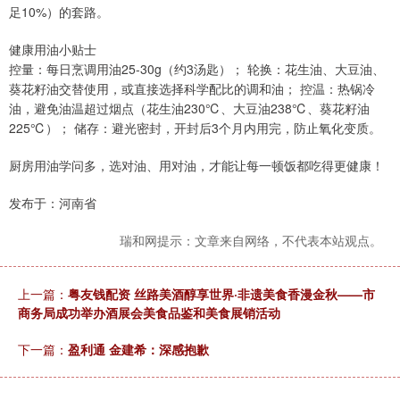
足10%）的套路。
健康用油小贴士
控量：每日烹调用油25-30g（约3汤匙）； 轮换：花生油、大豆油、
葵花籽油交替使用，或直接选择科学配比的调和油； 控温：热锅冷
油，避免油温超过烟点（花生油230℃、大豆油238℃、葵花籽油
225℃）； 储存：避光密封，开封后3个月内用完，防止氧化变质。
厨房用油学问多，选对油、用对油，才能让每一顿饭都吃得更健康！
发布于：河南省
瑞和网提示：文章来自网络，不代表本站观点。
上一篇：
粤友钱配资 丝路美酒醇享世界·非遗美食香漫金秋——市
商务局成功举办酒展会美食品鉴和美食展销活动
下一篇：
盈利通 金建希：深感抱歉