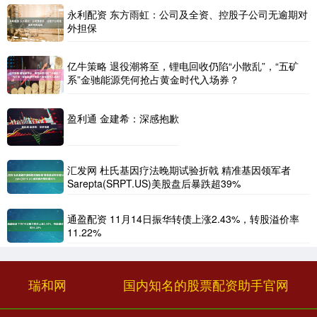
永利配资 东方雨虹：公司及全资、控股子公司无逾期对
外担保
亿牛策略 退役潮将至，锂电回收仍陷“小散乱”，“五矿
系”金驰能源凭何抢占黄金时代入场券？
盈利通 金建希：深感抱歉
汇发网 杜氏基因疗法晚期试验折戟 精准基因领军者
Sarepta(SRPT.US)美股盘后暴跌超39%
通盈配资 11月14日振华转债上涨2.43%，转股溢价率
11.22%
瑞和网
国内知名的股票配资助手官网