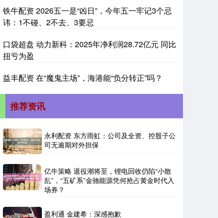
铁牛配资 2026五一是“凶日”，今年五一牢记3个忌
讳：1不碰、2不去、3要忌
口袋超盘 动力新科：2025年净利润28.72亿元 同比
扭亏为盈
益丰配资 在“魔鬼主场”，海港能“负分转正”吗？
推荐资讯
永利配资 东方雨虹：公司及全资、控股子公
司无逾期对外担保
亿牛策略 退役潮将至，锂电回收仍陷“小散
乱”，“五矿系”金驰能源凭何抢占黄金时代入
场券？
盈利通 金建希：深感抱歉