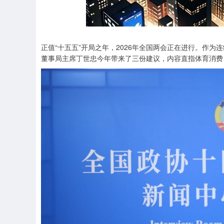
深证成指
14339.37
.65
0.61%
229.25
1
正值“十五五”开局之年，2026年全国两会正在进行。作
董事局主席丁世忠今年带来了三份建议，内容直指体育消费