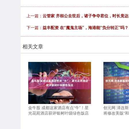
上一篇：
云管家 齐桓公去世后，诸子争夺君位，时长竟达
下一篇：
益丰配资 在“魔鬼主场”，海港能“负分转正”吗？
相关文章
金牛股 成都这家酒店有点“牛”！星
创元网 泽连斯
光花苑酒店获评银树叶级绿色饭店
将修改美版“和