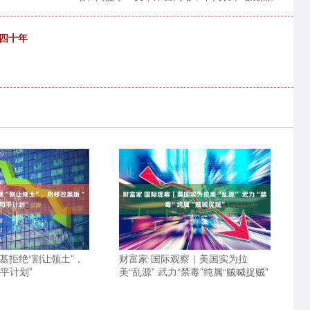
四十年
基拒绝“割让领土”，
财富家 国际观察｜美国实为拉
平计划”
美“乱源” 武力“禁毒”纯属“贼喊捉贼”