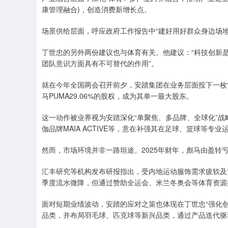
康管理融合)，创造消费新增长点。
场景供给层面，呼应政府工作报告中“建好用好群众身边场
丁世忠的另外两份建议也与体育有关。他建议：“科技创新是
团队意识方面具有不可替代的作用”。
就在今年全国两会召开前夕，安踏集团在业务层面投下一枚“
马PUMA29.06%的股权，成为其单一最大股东。
这一动作被业界视为安踏深化“单聚焦、多品牌、全球化”
伽品牌MAIA ACTIVE等，意在补强其在足球、篮球等专
然而，市场环境并非一路坦途。2025年财年，彪马由盈转亏
汇丰研究等机构发布研报指出，受内地运动服饰需求疲软及
季度流水微降，但通过赞助全运会、米兰冬奥会等体育资源提
面对短期业绩波动，安踏的应对之策也体现在丁世忠“强化创
品类，并布局羽毛球、匹克球等新兴品类，通过产品迭代驱