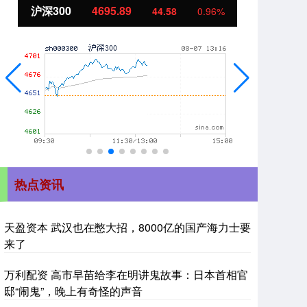
北证50
1131.68
创
8.80
0.78%
热点资讯
天盈资本 武汉也在憋大招，8000亿的国产海力士要
来了
万利配资 高市早苗给李在明讲鬼故事：日本首相官
邸“闹鬼”，晚上有奇怪的声音