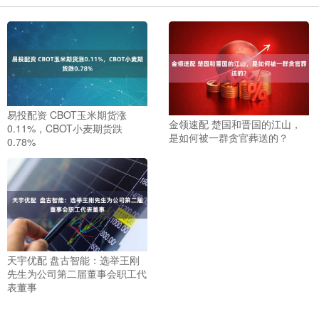
易投配资 CBOT玉米期货涨
金领速配 楚国和晋国的江山，
0.11%，CBOT小麦期货跌
是如何被一群贪官葬送的？
0.78%
天宇优配 盘古智能：选举王刚
先生为公司第二届董事会职工代
表董事