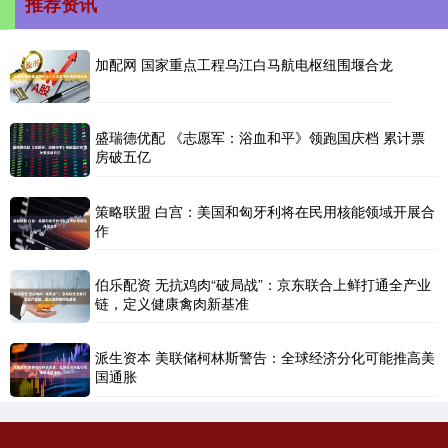
推荐资讯
加配网 国家重点工程乌江白马航电枢纽围堰合龙
盛瑞德优配 《志愿军：浴血和平》领跑国庆档 累计票
房破五亿
策略联盟 白宫：美国和匈牙利将在民用核能领域开展合
作
伯乐配资 无抗鸡肉“破局战”：京东联合上鲜打通全产业
链，定义健康禽肉新基准
派生资本 美联储柯林斯警告：全球经济分化可能推高美
国通胀