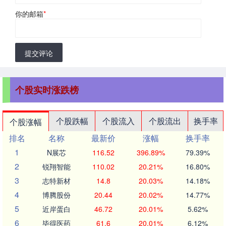
你的邮箱
*
提交评论
个股实时涨跌榜
个股跌幅
个股流入
个股流出
换手率
个股涨幅
排名
名称
最新价
涨幅
换手率
1
N展芯
116.52
396.89%
79.39%
2
锐翔智能
110.02
20.21%
16.80%
3
志特新材
14.8
20.03%
14.18%
4
博腾股份
20.44
20.02%
14.77%
5
近岸蛋白
46.72
20.01%
5.62%
6
毕得医药
61.6
20.01%
6.12%