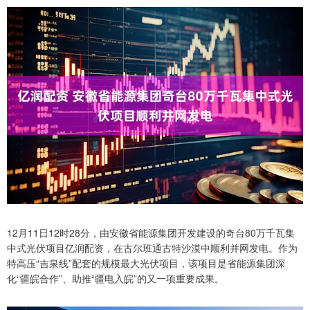
12月11日12时28分，由安徽省能源集团开发建设的奇台80万千瓦集
中式光伏项目亿润配资，在古尔班通古特沙漠中顺利并网发电。作为
特高压“吉泉线”配套的规模最大光伏项目，该项目是省能源集团深
化“疆皖合作”、助推“疆电入皖”的又一项重要成果。