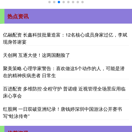
热点资讯
亿融配资 长鑫科技批量造富：12名核心成员身家过亿，李斌
现身答谢宴
天创网 互逐大使！这两国翻脸了
聚美策略 心理学家警告：喜欢做这5个动作的人，可能是潜
在的精神疾病患者 日常生
百进配资 多维防控·全程守护 普诺瞳 近视管理全场景应用临
床心享会
红股网 一日双破亚洲纪录！唐钱婷深圳中国游泳公开赛书
写“蛙泳传奇”