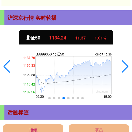
沪深京行情 实时轮播
北证50
1134.24
11.37
1.01%
话题标签
拒绝
演员