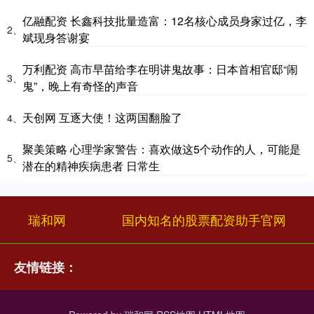
亿融配资 长鑫科技批量造富：12名核心成员身家过亿，李
2、
斌现身答谢宴
万利配资 高市早苗给李在明讲鬼故事：日本首相官邸“闹
3、
鬼”，晚上有奇怪的声音
天创网 互逐大使！这两国翻脸了
4、
聚美策略 心理学家警告：喜欢做这5个动作的人，可能是
5、
潜在的精神疾病患者 日常生
瑞和网
国内知名的股票配资助手官网
友情链接：