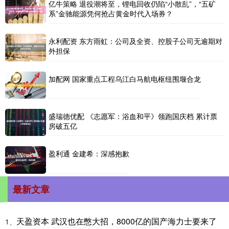
亿牛策略 退役潮将至，锂电回收仍陷“小散乱”，“五矿
系”金驰能源凭何抢占黄金时代入场券？
永利配资 东方雨虹：公司及全资、控股子公司无逾期对
外担保
加配网 国家重点工程乌江白马航电枢纽围堰合龙
盛瑞德优配 《志愿军：浴血和平》领跑国庆档 累计票
房破五亿
盈利通 金建希：深感抱歉
最新文章
天盈资本 武汉也在憋大招，8000亿的国产海力士要来了
1、