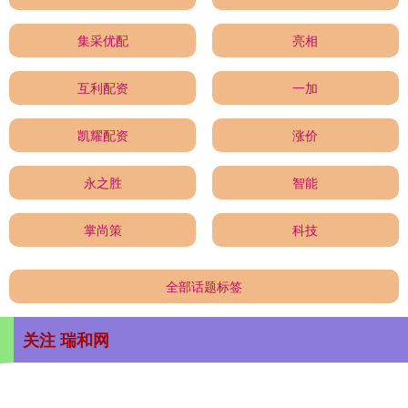
集采优配
亮相
互利配资
一加
凯耀配资
涨价
永之胜
智能
掌尚策
科技
全部话题标签
关注 瑞和网