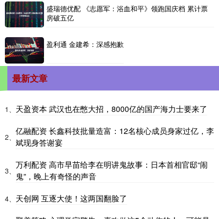
盛瑞德优配 《志愿军：浴血和平》领跑国庆档 累计票
房破五亿
盈利通 金建希：深感抱歉
最新文章
天盈资本 武汉也在憋大招，8000亿的国产海力士要来了
1、
亿融配资 长鑫科技批量造富：12名核心成员身家过亿，李
2、
斌现身答谢宴
万利配资 高市早苗给李在明讲鬼故事：日本首相官邸“闹
3、
鬼”，晚上有奇怪的声音
天创网 互逐大使！这两国翻脸了
4、