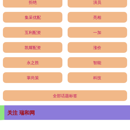
拒绝
演员
集采优配
亮相
互利配资
一加
凯耀配资
涨价
永之胜
智能
掌尚策
科技
全部话题标签
关注 瑞和网