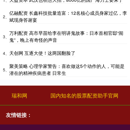
亿融配资 长鑫科技批量造富：12名核心成员身家过亿，李
2、
斌现身答谢宴
万利配资 高市早苗给李在明讲鬼故事：日本首相官邸“闹
3、
鬼”，晚上有奇怪的声音
天创网 互逐大使！这两国翻脸了
4、
聚美策略 心理学家警告：喜欢做这5个动作的人，可能是
5、
潜在的精神疾病患者 日常生
瑞和网
国内知名的股票配资助手官网
友情链接：