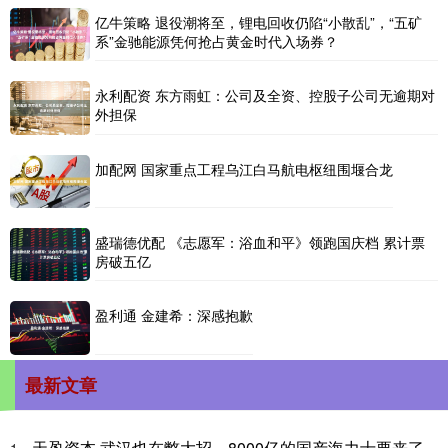
亿牛策略 退役潮将至，锂电回收仍陷“小散乱”，“五矿
系”金驰能源凭何抢占黄金时代入场券？
永利配资 东方雨虹：公司及全资、控股子公司无逾期对
外担保
加配网 国家重点工程乌江白马航电枢纽围堰合龙
盛瑞德优配 《志愿军：浴血和平》领跑国庆档 累计票
房破五亿
盈利通 金建希：深感抱歉
最新文章
天盈资本 武汉也在憋大招，8000亿的国产海力士要来了
1、