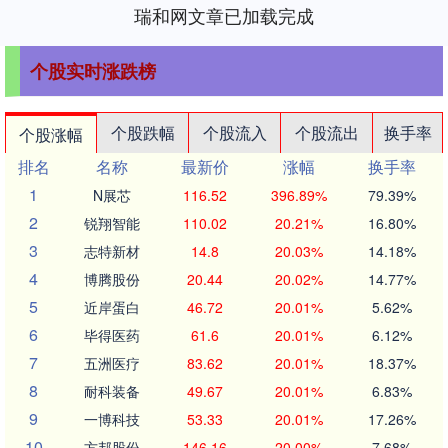
瑞和网文章已加载完成
个股实时涨跌榜
个股跌幅
个股流入
个股流出
换手率
个股涨幅
排名
名称
最新价
涨幅
换手率
1
N展芯
116.52
396.89%
79.39%
2
锐翔智能
110.02
20.21%
16.80%
3
志特新材
14.8
20.03%
14.18%
4
博腾股份
20.44
20.02%
14.77%
5
近岸蛋白
46.72
20.01%
5.62%
6
毕得医药
61.6
20.01%
6.12%
7
五洲医疗
83.62
20.01%
18.37%
8
耐科装备
49.67
20.01%
6.83%
9
一博科技
53.33
20.01%
17.26%
10
方邦股份
146.16
20.00%
7.68%